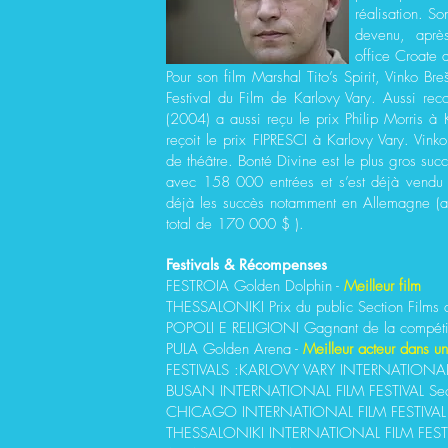
réalisation. S
devenu, après
office Croate 
Pour son film Marshal Tito’s Spirit, Vinko Br
Festival du Film de Karlovy Vary. Aussi rec
(2004) a aussi reçu le prix Philip Morris à
reçoit le prix FIPRESCI à Karlovy Vary. Vin
de théâtre. Bonté Divine est le plus gros su
avec 158 000 entrées et s’est déjà vendu 
déjà les succès notamment en Allemagne (a
total de 170 000 $ ).
Festivals & Récompenses
FESTROIA Golden Dolphin -
Meilleur film
THESSALONIKI Prix du public Section Films 
POPOLI E RELIGIONI Gagnant de la compétiti
PULA Golden Arena -
Meilleur acteur dans u
FESTIVALS :KARLOVY VARY INTERNATIONAL FI
BUSAN INTERNATIONAL FILM FESTIVAL Secti
CHICAGO INTERNATIONAL FILM FESTIVAL Com
THESSALONIKI INTERNATIONAL FILM FESTIV