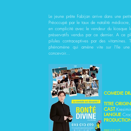
Le jeune prête Fabijan arrive dans une petit
Préoccupé par le taux de natalité médiocre,
en complicité avec le vendeur du kiosque loc
préservatifs vendus par ce dernier. A ce p
pilules contraceptives par des vitamines. 
phénomène qui amène vite sur l'île une f
concevoir...​
COMEDIE DR
TITRE ORIGI
CAST
Kresimi
LANGUE
Cro
PRODUCTIO